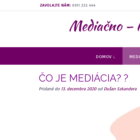
Prejsť
ZAVOLAJTE NÁM:
0911 232 444
na
obsah
Mediačno –
DOMOV :.
MEDI
ČO JE MEDIÁCIA? ?
Pridané do
13. decembra 2020
od
Dušan Szkandera