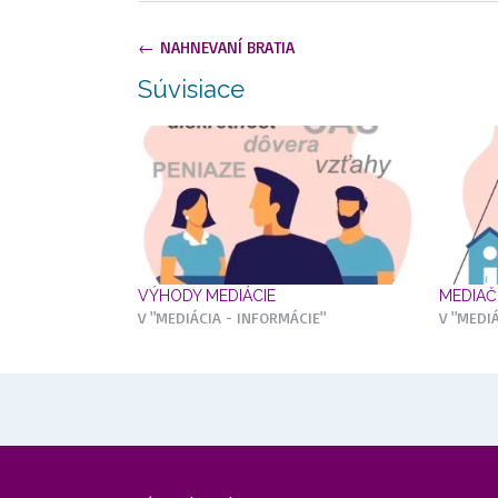
Navigácia
←
NAHNEVANÍ BRATIA
v
Súvisiace
článkoch
VÝHODY MEDIÁCIE
MEDIA
V "MEDIÁCIA - INFORMÁCIE"
V "MEDI