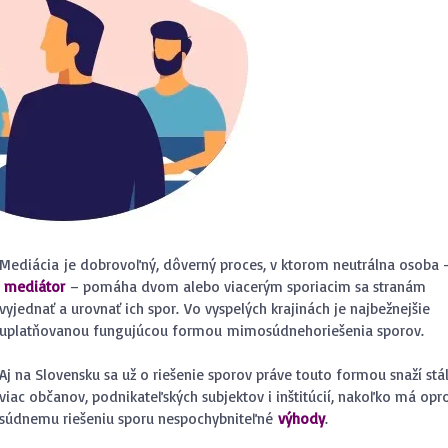
Mediácia je dobrovoľný, dôverný proces, v ktorom neutrálna osoba 
mediátor
– pomáha dvom alebo viacerým sporiacim sa stranám
vyjednať a urovnať ich spor. Vo vyspelých krajinách je najbežnejšie
uplatňovanou fungujúcou formou mimosúdnehoriešenia sporov.
EDIAČNÁ DOHODA
VÝHODY MEDIÁCIE
Aj na Slovensku sa už o riešenie sporov práve touto formou snaží stá
AC INFO ...
VIAC INFO ...
viac občanov, podnikateľských subjektov i inštitúcií, nakoľko má opro
súdnemu riešeniu sporu nespochybniteľné
výhody
.