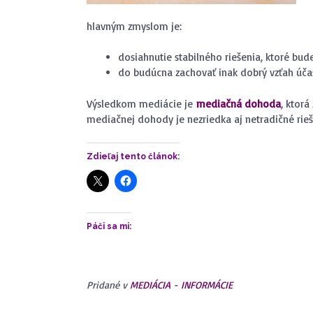
hlavným zmyslom je:
dosiahnutie stabilného riešenia, ktoré bu
do budúcna zachovať inak dobrý vzťah účast
Výsledkom mediácie je
mediačná dohoda
, ktor
mediačnej dohody je nezriedka aj netradičné rieše
Zdieľaj tento článok:
Páči sa mi:
Pridané v
MEDIÁCIA - INFORMÁCIE