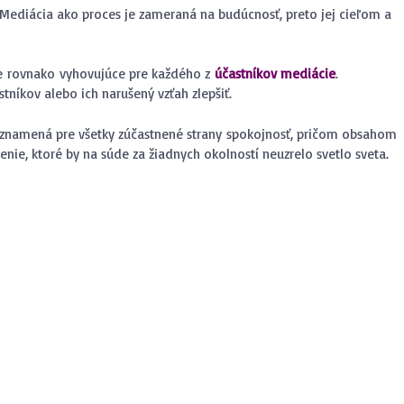
Mediácia ako proces je zameraná na budúcnosť, preto jej cieľom a
de rovnako vyhovujúce pre každého z
účastníkov mediácie
.
níkov alebo ich narušený vzťah zlepšiť.
á znamená pre všetky zúčastnené strany spokojnosť, pričom obsahom
nie, ktoré by na súde za žiadnych okolností neuzrelo svetlo sveta.