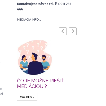
Kontaktujene nás na tel. č. 0911 232
444
MEDIÁCIA INFO :.
–
ČO JE MOŽNÉ RIEŠIŤ
ČO JE MED
MEDIÁCIOU ?
le
VIAC INFO ...
ti
VIAC INFO ...