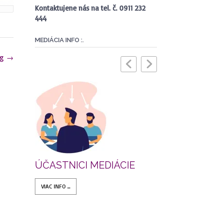
Kontaktujene nás na tel. č. 0911 232
444
MEDIÁCIA INFO :.
ng
→
ÚČASTNICI MEDIÁCIE
MEDIAČN
VIAC INFO ...
VIAC INFO ...