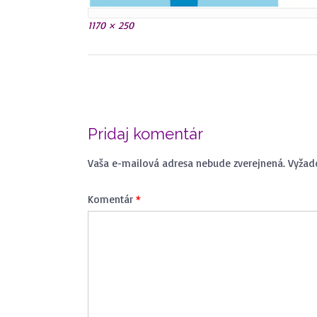
Plná
1170 × 250
veľkosť
Navigácia
v
článkoch
Pridaj komentár
Vaša e-mailová adresa nebude zverejnená.
Vyžad
Komentár
*
ČO JE MOŽNÉ RIEŠIŤ
ČO
MEDIÁCIOU ?
VI
VIAC INFO ...