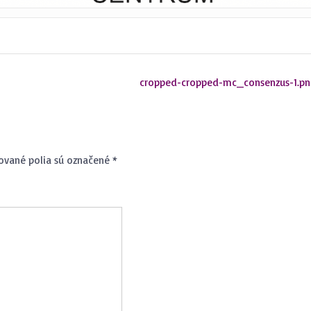
cropped-cropped-mc_consenzus-1.p
ované polia sú označené
*
 JE MEDIÁCIA? ?
MEDIÁTOR
AC INFO ...
VIAC INFO ...