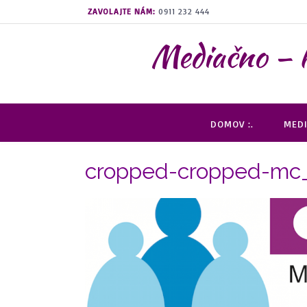
Prejsť
ZAVOLAJTE NÁM:
0911 232 444
na
obsah
Mediačno –
DOMOV :.
MEDI
cropped-cropped-mc_