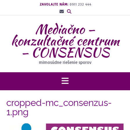
Prejsť
ZAVOLAJTE NÁM:
0911 232 444
na
obsah
Mediačno –
konzultačné centrum
– CONSENSUS
mimosúdne riešenie sporov
cropped-mc_consenzus-
1.png