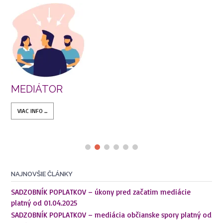
R
ÚČASTNICI 
VIAC INFO ...
NAJNOVŠIE ČLÁNKY
SADZOBNÍK POPLATKOV – úkony pred začatim mediácie
platný od 01.04.2025
SADZOBNÍK POPLATKOV – mediácia občianske spory platný od