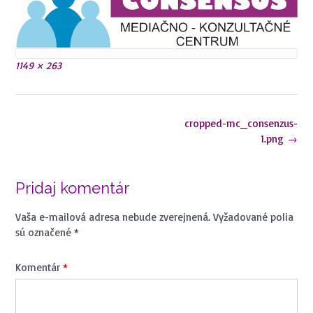
Plná
1149 × 263
veľkosť
Navigácia
cropped-mc_consenzus-
v
1.png
→
článkoch
Pridaj komentár
Vaša e-mailová adresa nebude zverejnená.
Vyžadované polia
sú označené
*
Komentár
*