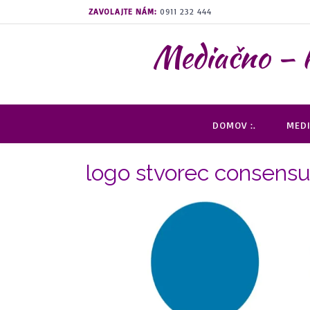
Prejsť
ZAVOLAJTE NÁM:
0911 232 444
na
obsah
Mediačno –
DOMOV :.
MEDI
logo stvorec consensus