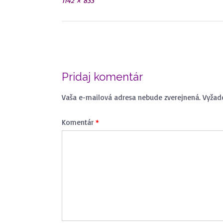
Plná
1142 × 833
veľkosť
Navigácia
v
článkoch
Pridaj komentár
Vaša e-mailová adresa nebude zverejnená.
Vyžad
Komentár
*