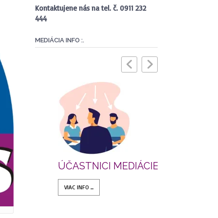
Kontaktujene nás na tel. č. 0911 232
444
MEDIÁCIA INFO :.
ÚČASTNICI MEDIÁCIE
MEDIAČN
VIAC INFO ...
VIAC INFO ...