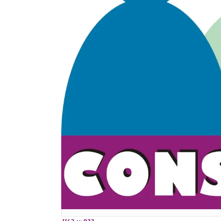
ČO JE MOŽNÉ RIEŠIŤ
ČO
MEDIÁCIOU ?
VI
VIAC INFO ...