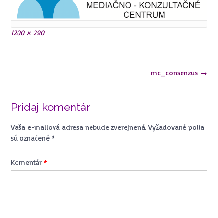
Plná
1200 × 290
veľkosť
Navigácia
mc_consenzus
→
v
článkoch
Pridaj komentár
Vaša e-mailová adresa nebude zverejnená.
Vyžadované polia
sú označené
*
Komentár
*