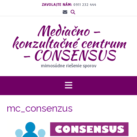
Prejsť
ZAVOLAJTE NÁM:
0911 232 444
na
obsah
Mediačno –
konzultačné centrum
– CONSENSUS
mimosúdne riešenie sporov
mc_consenzus