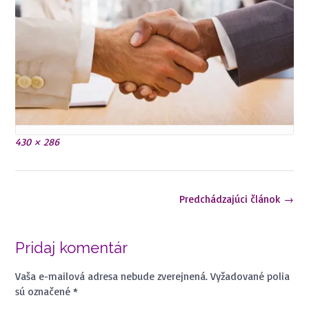
Plná
430 × 286
veľkosť
Navigácia
Predchádzajúci článok
→
v
článkoch
Pridaj komentár
Vaša e-mailová adresa nebude zverejnená.
Vyžadované polia
sú označené
*