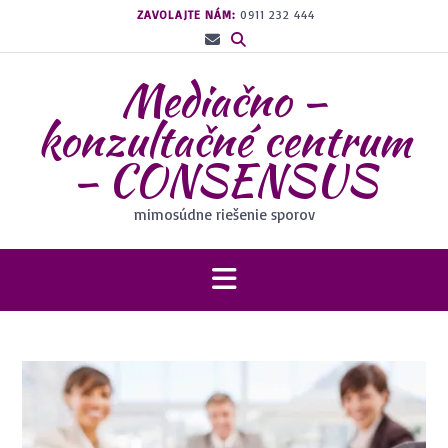
Prejsť
ZAVOLAJTE NÁM:
0911 232 444
na
obsah
Mediačno –
konzultačné centrum
– CONSENSUS
mimosúdne riešenie sporov