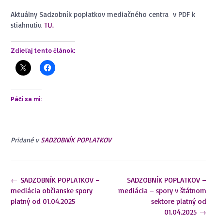
Aktuálny Sadzobník poplatkov mediačného centra v PDF k
stiahnutiu
TU.
Zdieľaj tento článok:
Páči sa mi:
Pridané v
SADZOBNÍK POPLATKOV
Navigácia
←
SADZOBNÍK POPLATKOV –
SADZOBNÍK POPLATKOV –
v
mediácia občianske spory
mediácia – spory v štátnom
článkoch
platný od 01.04.2025
sektore platný od
01.04.2025
→