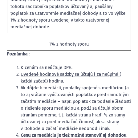
tohoto sadzobníka poplatkov účtovaný aj paušálny
poplatok za uzatvorenie mediačnej dohody a to vo výške
1% z hodnoty sporu uvedenej v takto uzatvorenej
mediačnej dohode.
1% z hodnoty sporu
Poznámka
:
K cenám sa neúčtuje DPH.
Uvedené hodinové sadzby sa účtujú i za neúplnú (
každú začatú) hodinu.
Ak dôjde k mediácii, poplatky spojené s mediáciou (a
to aj vrátane vyúčtovaných poplatkov pred samotným
začatím mediácie – napr. poplatok za podanie žiadosti
o riešenie sporu mediáciou a pod.) sa účtujú obom
stranám pomerne, t. j. každá strana hradí ½ zo sumy
účtovanej za pred mediačnú činnosť, ak sa strany
v Dohode o začatí mediácie nedohodli inak.
Cenu za mediáciu je tiež možné stanoviť aj dohodou