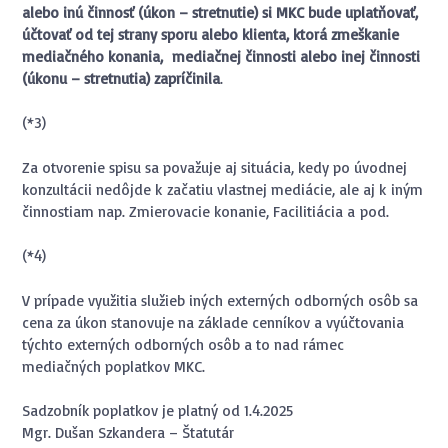
alebo inú činnosť (úkon – stretnutie) si MKC bude uplatňovať,
účtovať od tej strany sporu alebo klienta, ktorá zmeškanie
mediačného konania, mediačnej činnosti alebo inej činnosti
(úkonu – stretnutia) zapríčinila
.
(*3)
Za otvorenie spisu sa považuje aj situácia, kedy po úvodnej
konzultácii nedôjde k začatiu vlastnej mediácie, ale aj k iným
činnostiam nap. Zmierovacie konanie, Facilitiácia a pod.
(*4)
V prípade využitia služieb iných externých odborných osôb sa
cena za úkon stanovuje na základe cenníkov a vyúčtovania
týchto externých odborných osôb a to nad rámec
mediačných poplatkov MKC.
Sadzobník poplatkov je platný od 1.4.2025
Mgr. Dušan Szkandera – Štatutár