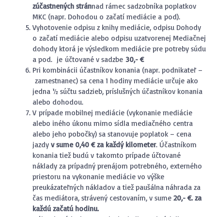
zúčastnených strán
nad rámec sadzobníka poplatkov
MKC (napr. Dohodou o začatí mediácie a pod).
Vyhotovenie odpisu z knihy mediácie, odpisu Dohody
o začatí mediácie alebo odpisu uzatvorenej Mediačnej
dohody ktorá je výsledkom mediácie pre potreby súdu
a pod. je účtované v sadzbe
30,- €
Pri kombinácii účastníkov konania (napr. podnikateľ –
zamestnanec) sa cena 1 hodiny mediácie určuje ako
jedna ½ súčtu sadzieb, príslušných účastníkov konania
alebo dohodou.
V prípade mobilnej mediácie (vykonanie mediácie
alebo iného úkonu mimo sídla mediačného centra
alebo jeho pobočky) sa stanovuje poplatok – cena
jazdy
v sume 0,40 € za každý kilometer
. Účastníkom
konania tiež budú v takomto prípade účtované
náklady za prípadný prenájom potrebného, externého
priestoru na vykonanie mediácie vo výške
preukázateľných nákladov a tiež paušálna náhrada za
čas mediátora, strávený cestovaním, v sume
20
,- €. za
každú začatú hodinu.