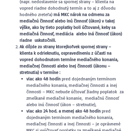
(napr. nedostavenie sa spornej strany – klienta na
vopred riadne dohodnutý termín a to aj z dôvodu
hodného zreteľa)
má MKC nárok na odmenu za
mediačnú činnosť alebo inú činnosť (úkon) v takej
výške, ako by tieto poplatky boli účtované, keby sa
mediačná činnosť, mediácia alebo iná činnosť (úkon)
riadne uskutočnili.
Ak dôjde zo strany ktorejkoľvek spornej strany –
klienta k odrieknutiu, ospravedlneniu z účasti na
vopred dohodnutom termíne mediačného konania,
mediačnej činnosti alebo inej činnosti (úkonu –
stretnutia) v termíne :
viac ako 48 hodín
pred dojednaným termínom
mediačného konania, mediačnej činnosti a inej
činnosti – MKC nebude účtovať žiadny poplatok za
zmeškané mediačné konanie, mediačnú činnosť
alebo inú činnosť (úkon – stretnutie),
viac ako 24 hod. a menej ako 48 hodín
pred
dojednaným termínom mediačného konania,
mediačnej činnosti a inej činnosti – je oprávnené
MKC si vyúčtovať poplatky za zmeškané mediačné