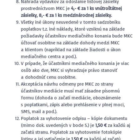
Náhrada výdavkov za odoslanie listovej zásielky
prostredníctvom MKC je
4,- € za 1 ks vnútroštátnej
zásielky, 8,- € za 1 ks medzinárodnej zásielky.
Všetky iné úkony neuvedené v tomto sadzobníku
poplatkov t.z. iné náklady, ktoré vzniknú na základe
požiadavky účastníkov mediačného konania bude MKC
účtovať osobitne na základe dohody medzi MKC
a klientom (napríklad na základe žiadosti o úkon
mediačného centra a pod.).
V prípade, že účastníkmi mediačného konania je viac
osôb ako dve, MKC si vyhradzuje právo stanoviť
a dohodnúť cenu osobitne.
Akceptácia návrhu odmeny pre MKC zo strany
účastníkov mediácie musí mať zásadne písomnú
formu (dohoda o začatí mediácie, oboznámenie
s poplatkami, zápis alebo prehlásenie v plnej moci,
SMS, mail a pod.).
Poplatok za vyhotovenie odpisu – kópie dokumentu
(mimo dok. uvedených v bode 5.) je
1,50 €
za každú aj
začatú stranu. Poplatok za vyhotovenie fotokópie
listiny a jej vytlačenie je
1,50 €
za každú aj začatú