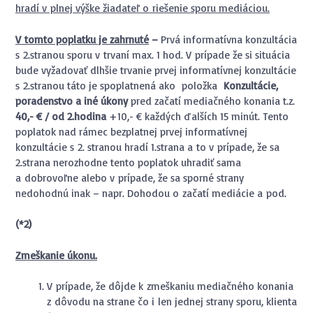
hradí v plnej výške žiadateľ o riešenie sporu mediáciou.
V tomto poplatku je zahrnuté
–
Prvá informatívna konzultácia
s 2.stranou sporu v trvaní max. 1 hod. V prípade že si situácia
bude vyžadovať dlhšie trvanie prvej informatívnej konzultácie
s 2.stranou táto je spoplatnená ako položka
Konzultácie,
poradenstvo a iné úkony
pred začatí mediačného konania t.z.
40,- € / od 2.hodina
+10,- € každých ďalších 15 minút. Tento
poplatok nad rámec bezplatnej prvej informatívnej
konzultácie s 2. stranou hradí 1.strana a to v prípade, že sa
2.strana nerozhodne tento poplatok uhradiť sama
a dobrovoľne alebo v prípade, že sa sporné strany
nedohodnú inak – napr. Dohodou o začatí mediácie a pod.
(*2)
Zmeškanie úkonu.
V prípade, že dôjde k zmeškaniu mediačného konania
z dôvodu na strane čo i len jednej strany sporu, klienta