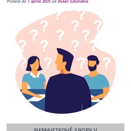
Pridané do
1. apríla 2025
od
Dušan Szkandera
NEMAJETKOVÉ SPORY V