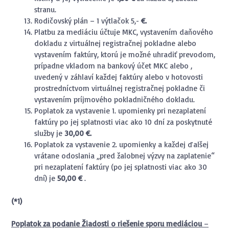
stranu.
Rodičovský plán – 1 výtlačok 5,-
€.
Platbu za mediáciu účtuje MKC, vystavením daňového
dokladu z virtuálnej registračnej pokladne alebo
vystavením faktúry, ktorú je možné uhradiť prevodom,
prípadne vkladom na bankový účet MKC alebo ,
uvedený v záhlaví každej faktúry alebo v hotovosti
prostredníctvom virtuálnej registračnej pokladne či
vystavením príjmového pokladničného dokladu.
Poplatok za vystavenie 1. upomienky pri nezaplatení
faktúry po jej splatnosti viac ako 10 dní za poskytnuté
služby je
30,00
€
.
Poplatok za vystavenie 2. upomienky a každej ďalšej
vrátane odoslania „pred žalobnej výzvy na zaplatenie“
pri nezaplatení faktúry (po jej splatnosti viac ako 30
dní) je
50,00
€
.
(*1)
Poplatok za podanie Žiadosti o riešenie sporu mediáciou
–