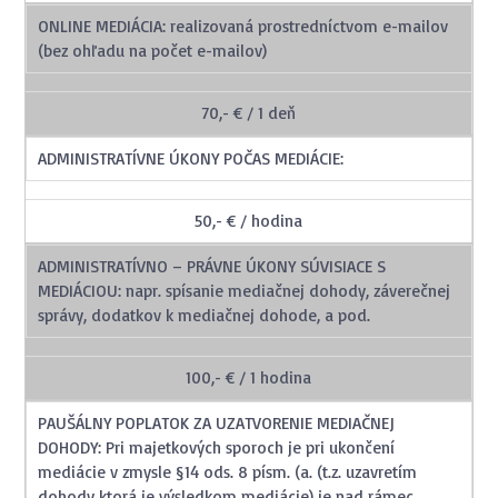
ONLINE MEDIÁCIA: realizovaná prostredníctvom e-mailov
(bez ohľadu na počet e-mailov)
70,- € / 1 deň
ADMINISTRATÍVNE ÚKONY POČAS MEDIÁCIE:
50,- € / hodina
ADMINISTRATÍVNO – PRÁVNE ÚKONY SÚVISIACE S
MEDIÁCIOU: napr. spísanie mediačnej dohody, záverečnej
správy, dodatkov k mediačnej dohode, a pod.
100,- € / 1 hodina
PAUŠÁLNY POPLATOK ZA UZATVORENIE MEDIAČNEJ
DOHODY: Pri majetkových sporoch je pri ukončení
mediácie v zmysle §14 ods. 8 písm. (a. (t.z. uzavretím
dohody ktorá je výsledkom mediácie) je nad rámec