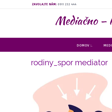
Prejsť
ZAVOLAJTE NÁM:
0911 232 444
na
obsah
Mediačno –
DOMOV :.
MEDI
rodiny_spor mediator