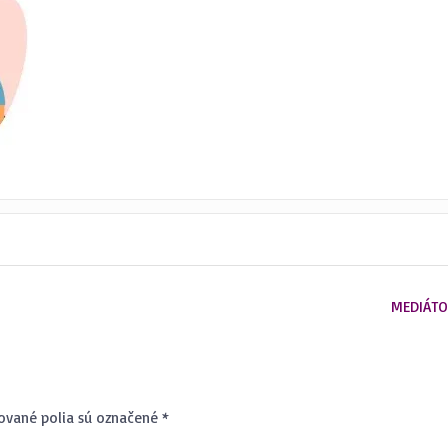
MEDIÁT
O JE MEDIÁCIA? ?
MEDIÁTOR
IAC INFO ...
VIAC INFO ...
ované polia sú označené
*