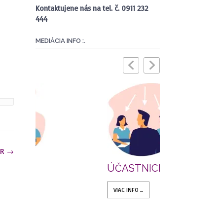
Kontaktujene nás na tel. č. 0911 232
444
MEDIÁCIA INFO :.
OR
→
ÚČASTNICI MEDIÁCIE
MEDIAČN
VIAC INFO ...
VIAC INFO ...