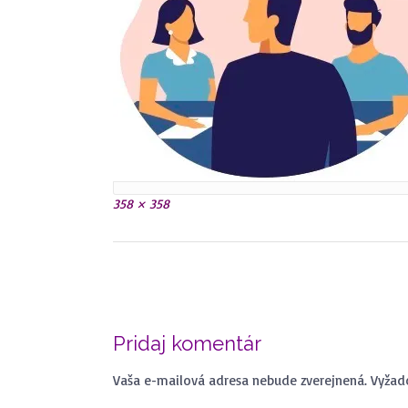
Plná
358 × 358
veľkosť
Navigácia
v
ČO JE MOŽNÉ RIEŠIŤ
Č
článkoch
MEDIÁCIOU ?
Pridaj komentár
V
VIAC INFO ...
Vaša e-mailová adresa nebude zverejnená.
Vyžad