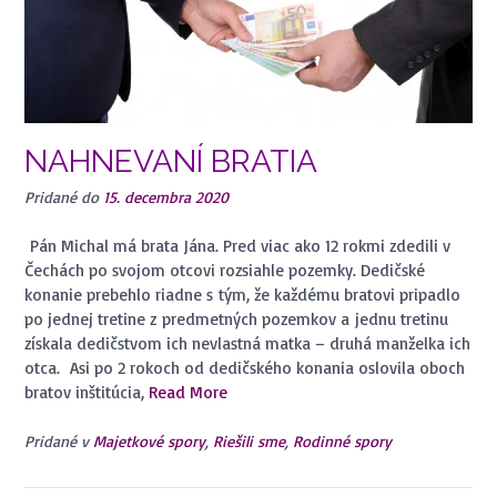
NAHNEVANÍ BRATIA
Pridané do
15. decembra 2020
Pán Michal má brata Jána. Pred viac ako 12 rokmi zdedili v
Čechách po svojom otcovi rozsiahle pozemky. Dedičské
konanie prebehlo riadne s tým, že každému bratovi pripadlo
po jednej tretine z predmetných pozemkov a jednu tretinu
získala dedičstvom ich nevlastná matka – druhá manželka ich
otca. Asi po 2 rokoch od dedičského konania oslovila oboch
bratov inštitúcia,
Read More
Pridané v
Majetkové spory
,
Riešili sme
,
Rodinné spory