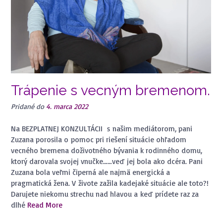
Trápenie s vecným bremenom.
Pridané do
4. marca 2022
Na BEZPLATNEJ KONZULTÁCII s našim mediátorom, pani
Zuzana porosila o pomoc pri riešení situácie ohľadom
vecného bremena doživotného bývania k rodinného domu,
ktorý darovala svojej vnučke……veď jej bola ako dcéra. Pani
Zuzana bola veľmi čiperná ale najmä energická a
pragmatická žena. V živote zažila kadejaké situácie ale toto?!
Darujete niekomu strechu nad hlavou a keď prídete raz za
dlhé
Read More