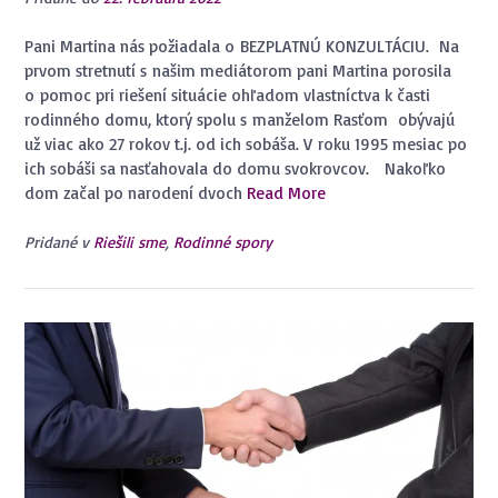
Pani Martina nás požiadala o BEZPLATNÚ KONZULTÁCIU. Na
prvom stretnutí s našim mediátorom pani Martina porosila
o pomoc pri riešení situácie ohľadom vlastníctva k časti
rodinného domu, ktorý spolu s manželom Rasťom obývajú
už viac ako 27 rokov t.j. od ich sobáša. V roku 1995 mesiac po
ich sobáši sa nasťahovala do domu svokrovcov. Nakoľko
dom začal po narodení dvoch
Read More
Pridané v
Riešili sme
,
Rodinné spory