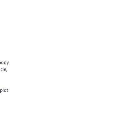
m
ohody
cie,
plot