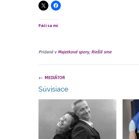
Páči sa mi:
Pridané v
Majetkové spory
,
Riešili sme
Navigácia
←
MEDIÁTOR
v
Súvisiace
článkoch