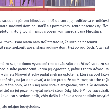
o susedom pánom Miroslavom. Už od smrti jej rodičov sa v rodičov
brata. Rodinný dom bol starší a s pozemkom. Tento pozemok využíva
 plotom, ktorý tvoril hranicu s pozemkom suseda pána Miroslava.
 20 rokov. Pani Mária nám tiež prezradila, že Miro na pozemku
l resp. zrekonštruoval starší rodinný dom, tiež po rodičoch. A tu nas
o má zo svojho domu vyvedené ríne odvádzajúce dažďovú vodu zo str
orý je stále premočený. Podľa jej vyjadrenia, práve z tohto dôvodu n
 že v zime z Mirovej strechy padal sneh na oplotenie, ktoré sa pod ťaž
é vždy na jar opravovať, a to len preto, že na Mirovej streche chýb
 Márie bolo, že sa k nej Miro správa arogantne, drzo a že dokonca 
jej tiež na jej pozemku vyťal nejaké stromčeky, ktoré Mirovi zavadzali.
krivdu so susedom riešiť, vždy došlo k hádke a spor sa nikdy nevyrieš
i, ale údajne bezvýsledne.