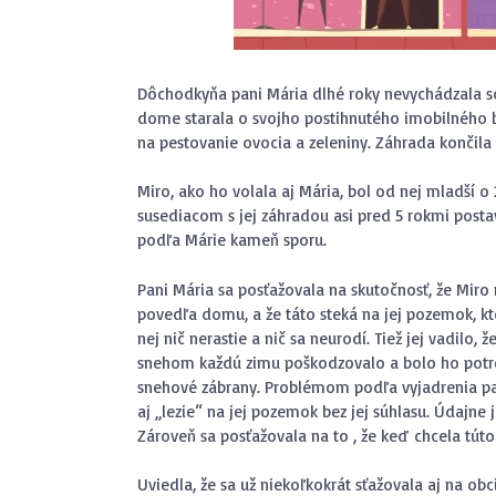
Dôchodkyňa pani Mária dlhé roky nevychádzala s
dome starala o svojho postihnutého imobilného 
na pestovanie ovocia a zeleniny. Záhrada končila
Miro, ako ho volala aj Mária, bol od nej mladší o
susediacom s jej záhradou asi pred 5 rokmi postavi
podľa Márie kameň sporu.
Pani Mária sa posťažovala na skutočnosť, že Mir
povedľa domu, a že táto steká na jej pozemok, kt
nej nič nerastie a nič sa neurodí. Tiež jej vadilo,
snehom každú zimu poškodzovalo a bolo ho potrebn
snehové zábrany. Problémom podľa vyjadrenia pani
aj „lezie“ na jej pozemok bez jej súhlasu. Údajne 
Zároveň sa posťažovala na to , že keď chcela túto 
Uviedla, že sa už niekoľkokrát sťažovala aj na obc