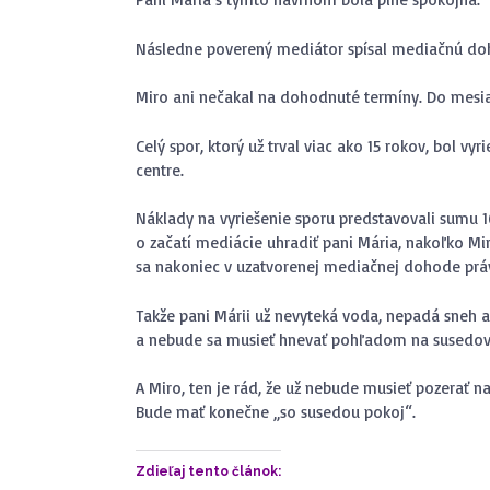
Následne poverený mediátor spísal mediačnú doho
Miro ani nečakal na dohodnuté termíny. Do mesia
Celý spor, ktorý už trval viac ako 15 rokov, bol 
centre.
Náklady na vyriešenie sporu predstavovali sumu 1
o začatí mediácie uhradiť pani Mária, nakoľko Mi
sa nakoniec v uzatvorenej mediačnej dohode práve
Takže pani Márii už nevyteká voda, nepadá sneh 
a nebude sa musieť hnevať pohľadom na susedov, a 
A Miro, ten je rád, že už nebude musieť pozerať n
Bude mať konečne „so susedou pokoj“.
Zdieľaj tento článok: