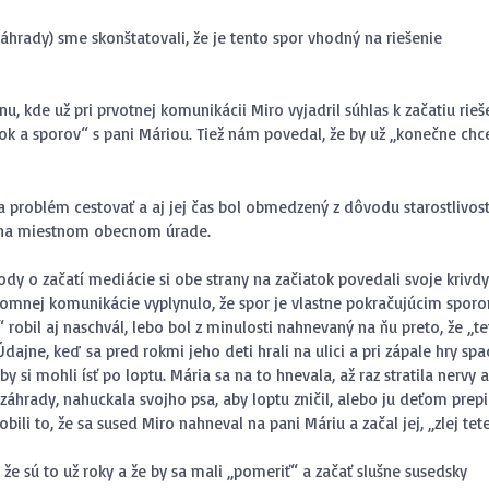
áhrady) sme skonštatovali, že je tento spor vhodný na riešenie
nu, kde už pri prvotnej komunikácii Miro vyjadril súhlas k začatiu rieš
tok a sporov“ s pani Máriou. Tiež nám povedal, že by už „konečne chc
 problém cestovať a aj jej čas bol obmedzený z dôvodu starostlivost
i na miestnom obecnom úrade.
ody o začatí mediácie si obe strany na začiatok povedali svoje krivdy
jomnej komunikácie vyplynulo, že spor je vlastne pokračujúcim spor
“ robil aj naschvál, lebo bol z minulosti nahnevaný na ňu preto, že „te
Údajne, keď sa pred rokmi jeho deti hrali na ulici a pri zápale hry spa
by si mohli ísť po loptu. Mária sa na to hnevala, až raz stratila nervy a
 záhrady, nahuckala svojho psa, aby loptu zničil, alebo ju deťom prep
ili to, že sa sused Miro nahneval na pani Máriu a začal jej, „zlej tete
, že sú to už roky a že by sa mali „pomeriť“ a začať slušne susedsky