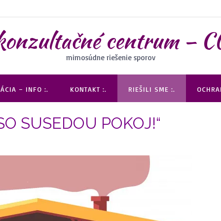
 konzultačné centrum 
mimosúdne riešenie sporov
ÁCIA – INFO :.
KONTAKT :.
RIEŠILI SME :.
OCHRAN
SO SUSEDOU POKOJ!“