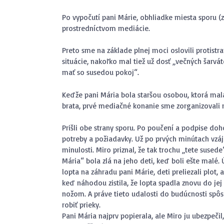
Po vypočutí pani Márie, obhliadke miesta sporu (z
prostredníctvom mediácie.
Preto sme na základe plnej moci oslovili protistra
situácie, nakoľko mal tiež už dosť „večných šarvá
mať so susedou pokoj“.
Keďže pani Mária bola staršou osobou, ktorá mala
brata, prvé mediačné konanie sme zorganizoval
Prišli obe strany sporu. Po poučení a podpise doh
potreby a požiadavky. Už po prvých minútach vzá
minulosti. Miro priznal, že tak trochu „tete susede
Mária“ bola zlá na jeho deti, keď boli ešte malé. 
lopta na záhradu pani Márie, deti preliezali plot, a
keď náhodou zistila, že lopta spadla znovu do jej
nožom. A práve tieto udalosti do budúcnosti spôsob
robiť prieky.
Pani Mária najprv popierala, ale Miro ju ubezpečil