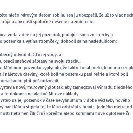
kéto niečo Mirovým deťom robila. Ten ju ubezpečil, že už to viac nec
“ trápi a aby našli spoločné riešenie na zmierenie.
úca voda z ríne na jej pozemok, padajúci sneh zo strechy a
 po pozemku a vytína stromčeky, dohodli sa na nasledujúcom:
 obecný odvod dažďovej vody, a
, osadí snehové zábrany na svoju strechu.
o Máriinom pozemku vyplynulo, že takto konal preto, lebo mu cez pl
ali náletové dreviny, ktoré boli na pozemku pani Márie a ktoré boli
 prerastaním plot poškodzovali.
 vystavia nový, murovaný plot tak, aby zamedzoval výhľadu z jedného
 a to dokonca na vlastné Mirove náklady.
 vstup na jej pozemok v čase nevyhnutnom v dobe výstavby nového
pani Mária strpela to, že Miro odstráni v hranici jedného metra od
cnosti tieto neničili či už koreňmi alebo korunami nové oplotenie či