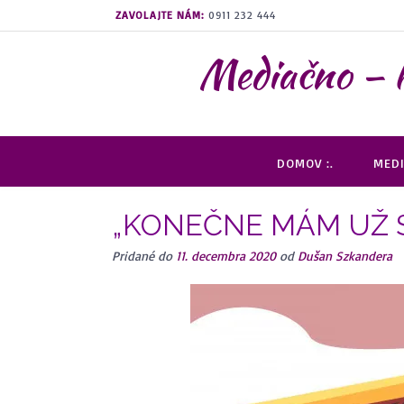
Prejsť
ZAVOLAJTE NÁM:
0911 232 444
na
obsah
Mediačno –
DOMOV :.
MEDI
„KONEČNE MÁM UŽ 
Pridané do
11. decembra 2020
od
Dušan Szkandera