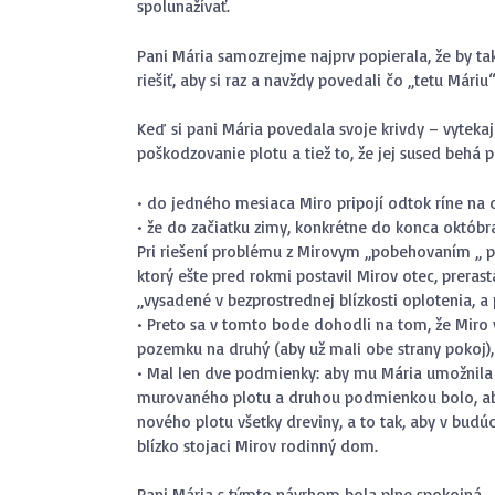
spolunažívať.
Pani Mária samozrejme najprv popierala, že by ta
riešiť, aby si raz a navždy povedali čo „tetu Máriu
Keď si pani Mária povedala svoje krivdy – vytekaj
poškodzovanie plotu a tiež to, že jej sused behá
• do jedného mesiaca Miro pripojí odtok ríne na
• že do začiatku zimy, konkrétne do konca októbra
Pri riešení problému z Mirovym „pobehovaním „ p
ktorý ešte pred rokmi postavil Mirov otec, prerast
„vysadené v bezprostrednej blízkosti oplotenia, a
• Preto sa v tomto bode dohodli na tom, že Miro
pozemku na druhý (aby už mali obe strany pokoj),
• Mal len dve podmienky: aby mu Mária umožnila
murovaného plotu a druhou podmienkou bolo, aby 
nového plotu všetky dreviny, a to tak, aby v budú
blízko stojaci Mirov rodinný dom.
Pani Mária s týmto návrhom bola plne spokojná.