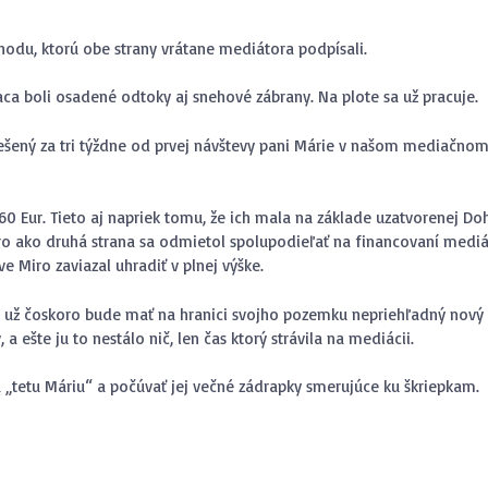
du, ktorú obe strany vrátane mediátora podpísali.
ca boli osadené odtoky aj snehové zábrany. Na plote sa už pracuje.
vyriešený za tri týždne od prvej návštevy pani Márie v našom mediačno
60 Eur. Tieto aj napriek tomu, že ich mala na základe uzatvorenej D
ro ako druhá strana sa odmietol spolupodieľať na financovaní mediá
 Miro zaviazal uhradiť v plnej výške.
a už čoskoro bude mať na hranici svojho pozemku nepriehľadný nový 
ešte ju to nestálo nič, len čas ktorý strávila na mediácii.
a „tetu Máriu“ a počúvať jej večné zádrapky smerujúce ku škriepkam.