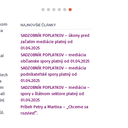
skom
NAJNOVŠIE ČLÁNKY
la
SADZOBNÍK POPLATKOV – úkony pred
začatim mediácie platný od
01.04.2025
SADZOBNÍK POPLATKOV – mediácia
tal
občianske spory platný od 01.04.2025
SADZOBNÍK POPLATKOV – mediácia
podnikateľské spory platný od
iech
01.04.2025
a
kým
SADZOBNÍK POPLATKOV – mediácia –
ali
spory v štátnom sektore platný od
jej
01.04.2025
Príbeh Petry a Martina – „Chceme sa
il.
rozviesť“.