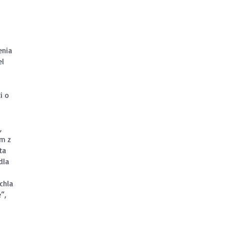
enia
el
i o
,
om z
ta
dla
ichla
“,